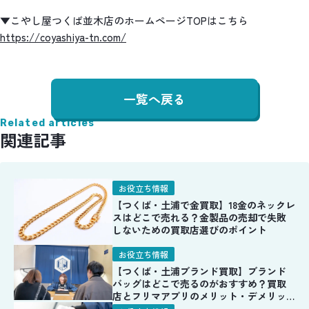
▼こやし屋つくば並木店のホームページTOPはこちら
https://coyashiya-tn.com/
一覧へ戻る
Related articles
関連記事
お役立ち情報
【つくば・土浦で金買取】18金のネックレ
スはどこで売れる？金製品の売却で失敗
しないための買取店選びのポイント
お役立ち情報
【つくば・土浦ブランド買取】ブランド
バッグはどこで売るのがおすすめ？買取
店とフリマアプリのメリット・デメリッ
トを徹底比較