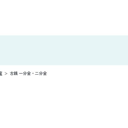
覧
古銭 一分金・二分金