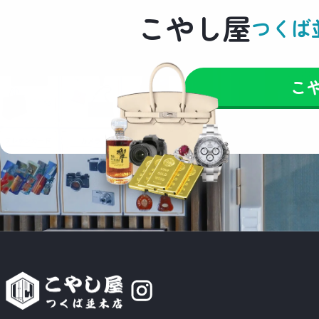
こやし屋
つくば
こ